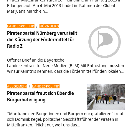
Piraten Mittelfranken rufen zur Teilnahme am Hanftag 2013 in
Erlangen auf. Am 4. Mai 2013 findet im Rahmen des Global
Marijuana March ein…
LANDESPOLITIK
NÜRNBERG
Piratenpartei Nürnberg verurteilt
die Kürzung der Fördermittel für
Radio Z
Offener Brief an die Bayerische
Landeszentrale für Neue Medien (BLM) Mit Entrüstung mussten
wir zur Kenntnis nehmen, dass die Fördermittel für den lokalen…
ALLGEMEIN
LANDESPOLITIK
Piratenpartei freut sich über die
Bürgerbeteiligung
“Man kann den Bürgerinnen und Bürgern nur gratulieren” freut
sich Dominik Kegel, politischer Geschäftsführer der Piraten in
Mittelfranken. “Nicht nur, weil uns das…