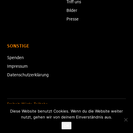
Triff uns
Bilder
Presse
SONSTIGE
Spenden
Impressum
Datenschutzerklärung
Freiheit. Würde. Teilhabe.
Diese Website benutzt Cookies. Wenn du die Website weiter
nutzt, gehen wir von deinem Einverständnis aus.
Folge uns:
Twitter
Facebook
Instagram
Youtube
RSS-
OK
Feed