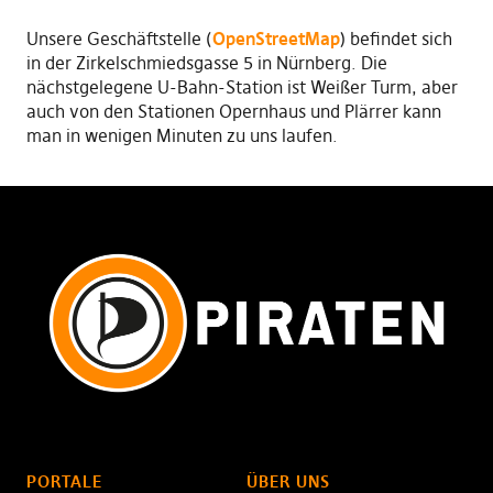
Unsere Geschäftstelle (
OpenStreetMap
) befindet sich
in der Zirkelschmiedsgasse 5 in Nürnberg. Die
nächstgelegene U-Bahn-Station ist Weißer Turm, aber
auch von den Stationen Opernhaus und Plärrer kann
man in wenigen Minuten zu uns laufen.
PORTALE
ÜBER UNS