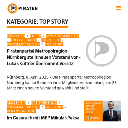
KATEGORIE:
TOP STORY
ERLANGEN
FÜRTH
KOMMUNALPOLITIK
KREISVERBAND
NÜRNBERG
PRESSEMITTEILUNG
TOP STORY
Piratenpartei Metropolregion
Nürnberg stellt neuen Vorstand vor –
Lukas Küffner übernimmt Vorsitz
Nürnberg, 8. April 2025 – Die Piratenpartei Metropolregion
Nürnberg hat im Rahmen ihrer Mitgliederversammlung am 23.
März einen neuen Vorstand gewählt und stellt…
ALLGEMEIN
KREISVERBAND
PRESSEMITTEILUNG
TOP STORY
VERANSTALTUNG
Im Gespräch mit MEP Mikuláš Peksa