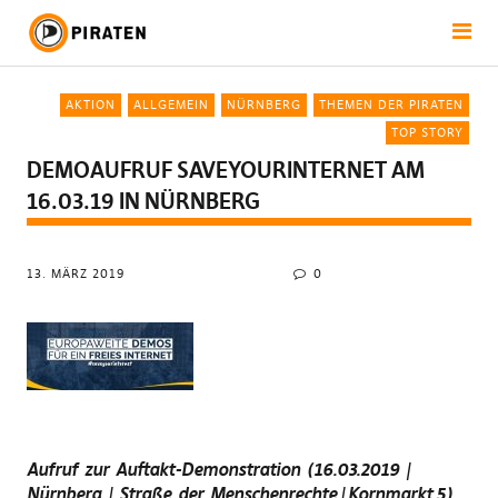
AKTION
ALLGEMEIN
NÜRNBERG
THEMEN DER PIRATEN
TOP STORY
DEMOAUFRUF SAVEYOURINTERNET AM
16.03.19 IN NÜRNBERG
13. MÄRZ 2019
0
Aufruf zur Auftakt-Demonstration (16.03.2019 |
Nürnberg |
Straße der Menschenrechte | Kornmarkt 5)