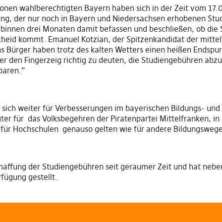
ionen wahlberechtigten Bayern haben sich in der Zeit vom 17.
ung, der nur noch in Bayern und Niedersachsen erhobenen St
 binnen drei Monaten damit befassen und beschließen, ob die
heid kommt. Emanuel Kotzian, der Spitzenkandidat der mittelf
 Bürger haben trotz des kalten Wetters einen heißen Endspur
fer den Fingerzeig richtig zu deuten, die Studiengebühren ab
paren.”
t, sich weiter für Verbesserungen im bayerischen Bildungs- u
gter für das Volksbegehren der Piratenpartei Mittelfranken, in
l für Hochschulen genauso gelten wie für andere Bildungswege
schaffung der Studiengebühren seit geraumer Zeit und hat neb
rfügung gestellt.