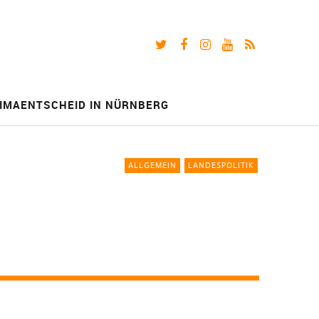
Twitter
Facebook
Instagram
Youtube
RSS-
Feed
IMAENTSCHEID IN NÜRNBERG
ALLGEMEIN
LANDESPOLITIK