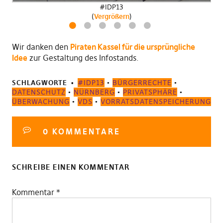
#IDP13
#IDP13
#IDP13
(
(
(
Vergrößern
Vergrößern
Vergrößern
)
)
)
1
2
3
4
5
6
Wir danken den
Piraten Kassel für die ursprüngliche
Idee
zur Gestaltung des Infostands.
SCHLAGWORTE
#IDP13
•
BÜRGERRECHTE
•
DATENSCHUTZ
•
NÜRNBERG
•
PRIVATSPHÄRE
•
ÜBERWACHUNG
•
VDS
•
VORRATSDATENSPEICHERUNG
#IDP13
#IDP13
#IDP13
0 KOMMENTARE
(
(
(
Vergrößern
Vergrößern
Vergrößern
)
)
)
SCHREIBE EINEN KOMMENTAR
Kommentar
*