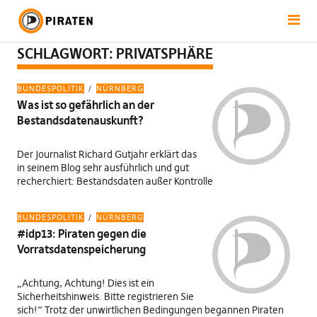
SCHLAGWORT:
PRIVATSPHÄRE
BUNDESPOLITIK
NÜRNBERG
Was ist so gefährlich an der
Bestandsdatenauskunft?
Der Journalist Richard Gutjahr erklärt das
in seinem Blog sehr ausführlich und gut
recherchiert: Bestandsdaten außer Kontrolle
BUNDESPOLITIK
NÜRNBERG
#idp13: Piraten gegen die
Vorratsdatenspeicherung
„Achtung, Achtung! Dies ist ein
Sicherheitshinweis. Bitte registrieren Sie
sich!“ Trotz der unwirtlichen Bedingungen begannen Piraten