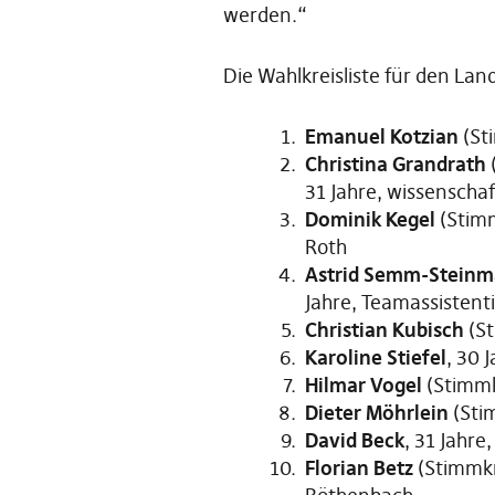
werden.“
Die Wahlkreisliste für den Lan
Emanuel Kotzian
(St
Christina Grandrath
31 Jahre, wissenschaf
Dominik Kegel
(Stimm
Roth
Astrid Semm-Stein
Jahre, Teamassistent
Christian Kubisch
(St
Karoline Stiefel
, 30 
Hilmar Vogel
(Stimmk
Dieter Möhrlein
(Sti
David Beck
, 31 Jahr
Florian Betz
(Stimmkr