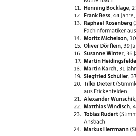
Röthenbach
Henning Bocklage
, 
Frank Bess
, 44 Jahre
Raphael Rosenberg
(
Fachinformatiker aus
Moritz Michelson
, 3
Oliver Dörflein
, 39 J
Susanne Winter
, 36
Martin Heidingsfelde
Martin Karch
, 31 Ja
Siegfried Schüller
, 3
Tilko Dietert
(Stimmk
aus Frickenfelden
Alexander Wunschik
Matthias Windisch
, 
Tobias Rudert
(Stimm
Ansbach
Markus Herrmann
(S