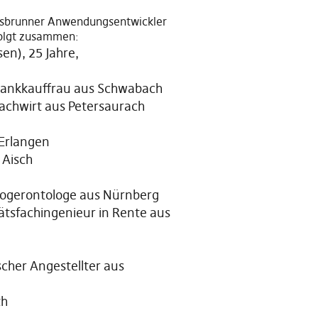
Dorsbrunner Anwendungsentwickler
 folgt zusammen:
n), 25 Jahre,
Bankkauffrau aus Schwabach
achwirt aus Petersaurach
 Erlangen
 Aisch
hogerontologe aus Nürnberg
ätsfachingenieur in Rente aus
cher Angestellter aus
th