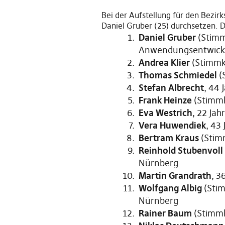
Bei der Aufstellung für den Bezir
Daniel Gruber (25) durchsetzen. D
Daniel Gruber
(Stimm
Anwendungsentwickl
Andrea Klier
(Stimmk
Thomas Schmiedel
(
Stefan Albrecht
, 44 
Frank Heinze
(Stimmk
Eva Westrich
, 22 Ja
Vera Huwendiek
, 43
Bertram Kraus
(Stim
Reinhold Stubenvoll
Nürnberg
Martin Grandrath
, 3
Wolfgang Albig
(Stim
Nürnberg
Rainer Baum
(Stimmk