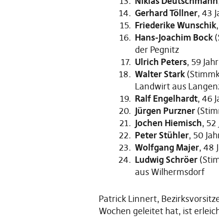
Niklas Deutschmann
Gerhard Töllner
, 43 
Friederike Wunschik
Hans-Joachim Bock
(
der Pegnitz
Ulrich Peters
, 59 Jah
Walter Stark
(Stimmkr
Landwirt aus Lange
Ralf Engelhardt
, 46 
Jürgen Purzner
(Stim
Jochen Hiemisch
, 52
Peter Stühler
, 50 Ja
Wolfgang Majer
, 48 
Ludwig Schröer
(Stim
aus Wilhermsdorf
Patrick Linnert, Bezirksvorsit
Wochen geleitet hat, ist erlei