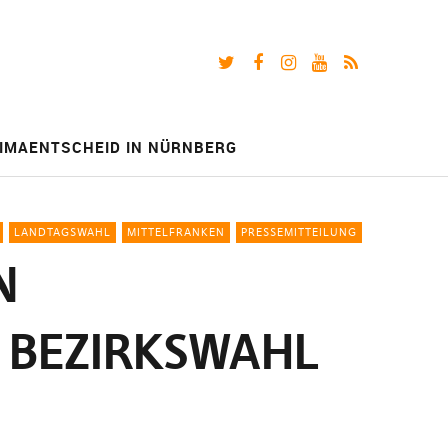
Twitter
Facebook
Instagram
Youtube
RSS-
Feed
IMAENTSCHEID IN NÜRNBERG
LANDTAGSWAHL
MITTELFRANKEN
PRESSEMITTEILUNG
N
D BEZIRKSWAHL