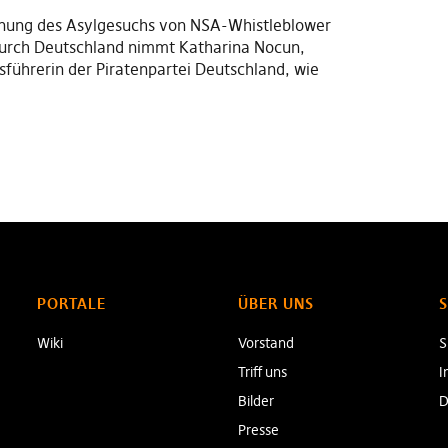
hnung des Asylgesuchs von NSA-Whistleblower
rch Deutschland nimmt Katharina Nocun,
sführerin der Piratenpartei Deutschland, wie
PORTALE
ÜBER UNS
Wiki
Vorstand
S
Triff uns
I
Bilder
D
Presse