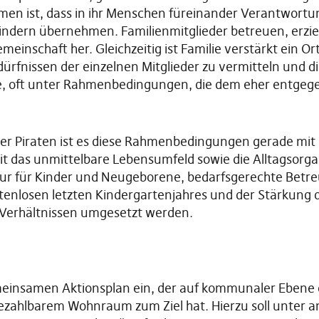
rmen ist, dass in ihr Menschen füreinander Verantwortu
ndern übernehmen. Familienmitglieder betreuen, erzie
emeinschaft her. Gleichzeitig ist Familie verstärkt ein
rfnissen der einzelnen Mitglieder zu vermitteln und di
eue, oft unter Rahmenbedingungen, die dem eher entgege
der Piraten ist es diese Rahmenbedingungen gerade mit 
das unmittelbare Lebensumfeld sowie die Alltagsorgani
tur für Kinder und Neugeborene, bedarfsgerechte Betre
tenlosen letzten Kindergartenjahres und der Stärkung 
 Verhältnissen umgesetzt werden.
emeinsamen Aktionsplan ein, der auf kommunaler Ebene ei
zahlbarem Wohnraum zum Ziel hat. Hierzu soll unter an