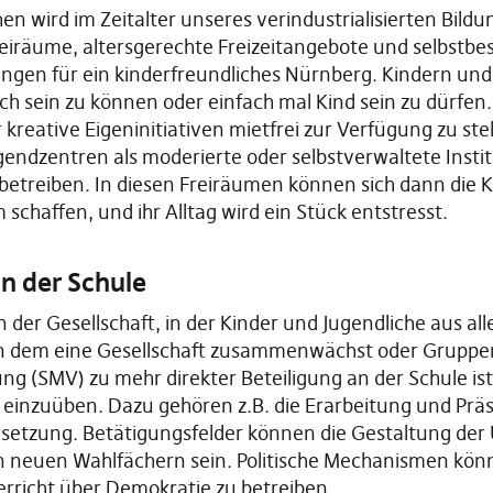
en wird im Zeitalter unseres verindustrialisierten Bild
reiräume, altersgerechte Freizeitangebote und selbstb
ungen für ein kinderfreundliches Nürnberg. Kindern und
ch sein zu können oder einfach mal Kind sein zu dürfen.
kreative Eigeninitiativen mietfrei zur Verfügung zu st
ugendzentren als moderierte oder selbstverwaltete Insti
etreiben. In diesen Freiräumen können sich dann die K
chaffen, und ihr Alltag wird ein Stück entstresst.
n der Schule
on der Gesellschaft, in der Kinder und Jugendliche aus all
n dem eine Gesellschaft zusammenwächst oder Gruppe
g (SMV) zu mehr direkter Beteiligung an der Schule ist 
einzuüben. Dazu gehören z.B. die Erarbeitung und Prä
etzung. Betätigungsfelder können die Gestaltung der 
n neuen Wahlfächern sein. Politische Mechanismen könn
erricht über Demokratie zu betreiben.