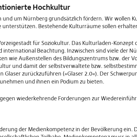
ntionierte Hochkultur
r in und um Nürnberg grundsätzlich fördern. Wir wollen K
e unterstützen. Bestehende Kulturräume sollen erhalten
Vorzeigestadt für Soziokultur. Das Kulturladen-Konzept
international Beachtung. Inzwischen sind viele der Nü
en wie Außenstellen des Bildungszentrums bzw. der Vol
kultur und damit der selbstverwaltete bzw. selbstbesti
n Glaser zurückzuführen (
Glaser 2.0
). Der Schwerpun
»
«
zunehmen und ihnen ein Podium zu bieten.
ch gegen wiederkehrende Forderungen zur Wiedereinführ
 Förderung der Medienkompetenz in der Bevölkerung ein.
sellschaftlichen Teilhabe. Medienkompetenz muss in all